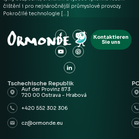
čištění i pro nejnáročnější průmyslové provozy.
Pokročilé technologie […]
Kontaktieren
Sie uns
Tschechische Republik
P
Auf der Provinz 873
720 00 Ostrava - Hrabová
+420 552 302 306
cz@ormonde.eu