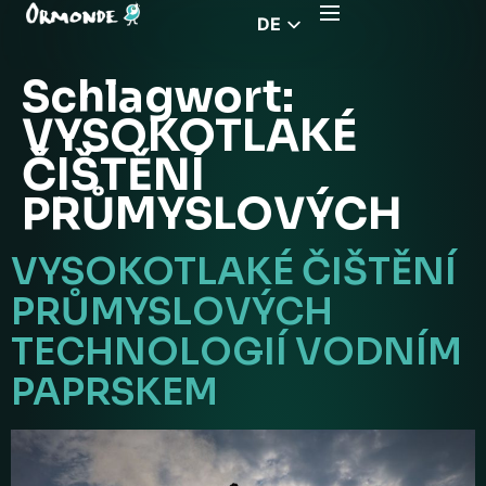
DE
EN
Schlagwort:
CZ
VYSOKOTLAKÉ
PL
ČIŠTĚNÍ
FR
PRŮMYSLOVÝCH
RS
HU
VYSOKOTLAKÉ ČIŠTĚNÍ
EL
PRŮMYSLOVÝCH
TECHNOLOGIÍ VODNÍM
PAPRSKEM