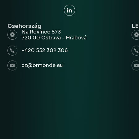
Csehország
L
Na Rovince 873
720 00 Ostrava - Hrabová
+420 552 302 306
cz@ormonde.eu