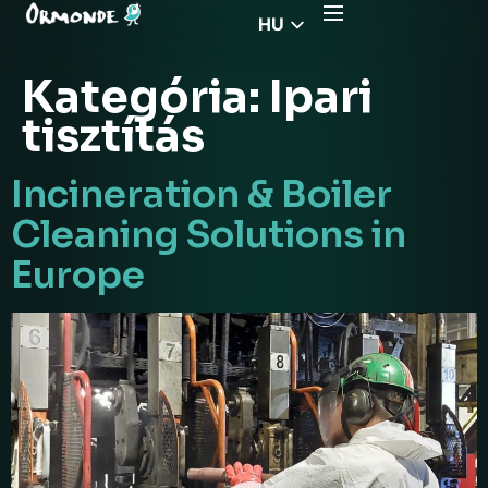
HU
EN
Kategória:
Ipari
CZ
tisztítás
PL
DE
Incineration & Boiler
FR
Cleaning Solutions in
RS
Europe
EL