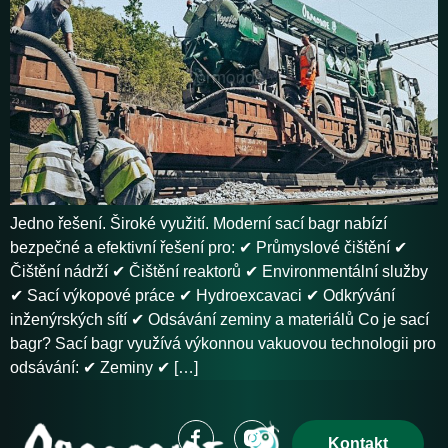
Jedno řešení. Široké využití. Moderní sací bagr nabízí
bezpečné a efektivní řešení pro: ✔ Průmyslové čištění ✔
Čištění nádrží ✔ Čištění reaktorů ✔ Environmentální služby
✔ Sací výkopové práce ✔ Hydroexcavaci ✔ Odkrývání
inženýrských sítí ✔ Odsávání zeminy a materiálů Co je sací
bagr? Sací bagr využívá výkonnou vakuovou technologii pro
odsávání: ✔ Zeminy ✔ […]
Kontakt