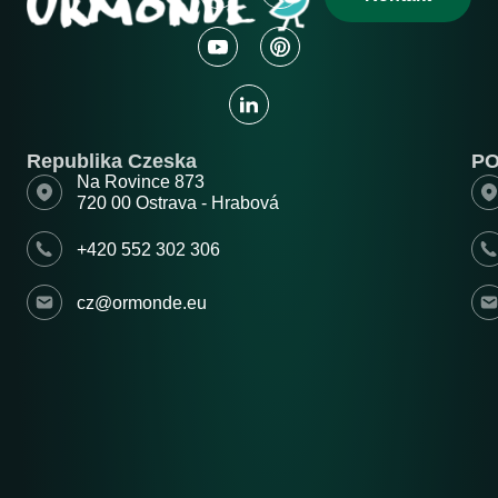
Republika Czeska
P
Na Rovince 873
720 00 Ostrava - Hrabová
+420 552 302 306
cz@ormonde.eu