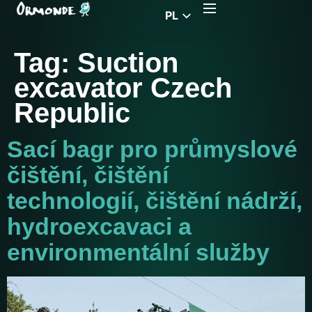
PL
EN
Tag:
Suction
CZ
excavator Czech
DE
Republic
FR
RS
Sací bagr pro průmyslové
HU
čištění, čištění
EL
technologií, čištění nádrží,
hydroexcavaci a
environmentální služby