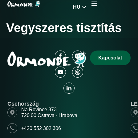
HU
EN
Vegyszeres tisztítás
CZ
PL
DE
FR
Kapcsolat
RS
EL
Csehország
L
Na Rovince 873
720 00 Ostrava - Hrabová
+420 552 302 306