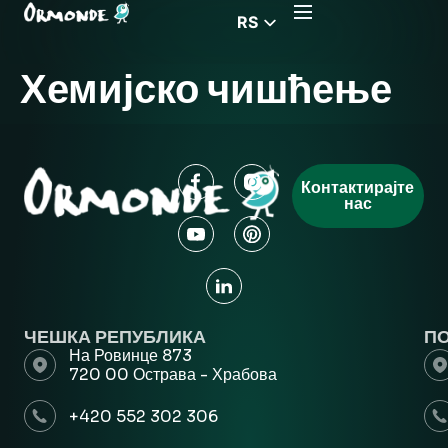
RS
EN
Хемијско чишћење
CZ
PL
DE
FR
Контактирајте
нас
HU
EL
ЧЕШКА РЕПУБЛИКА
П
На Ровинце 873
720 00 Острава - Храбова
+420 552 302 306