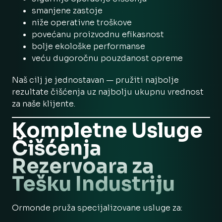
smanjene zastoje
niže operativne troškove
povećanu proizvodnu efikasnost
bolje ekološke performanse
veću dugoročnu pouzdanost opreme
Naš cilj je jednostavan — pružiti najbolje
rezultate čišćenja uz najbolju ukupnu vrednost
za naše klijente.
Kompletne Usluge
Čišćenja
Rezervoara za
Tešku Industriju
Ormonde pruža specijalizovane usluge za: