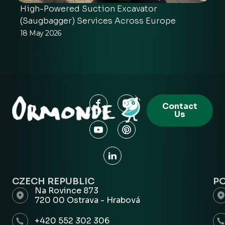
High-Powered Suction Excavator
(Saugbagger) Services Across Europe
18 May 2026
Contact
Us
CZECH REPUBLIC
P
Na Rovince 873
720 00 Ostrava - Hrabová
+420 552 302 306