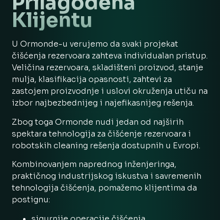
Prilagođena
Klijentu
U Ormonde-u verujemo da svaki projekat
čišćenja rezervoara zahteva individualan pristup.
Veličina rezervoara, skladišteni proizvod, stanje
mulja, klasifikacija opasnosti, zahtevi za
zastojem proizvodnje i uslovi okruženja utiču na
izbor najbezbednijeg i najefikasnijeg rešenja.
Zbog toga Ormonde nudi jedan od najširih
spektara tehnologija za čišćenje rezervoara i
robotskih cleaning rešenja dostupnih u Evropi.
Kombinovanjem naprednog inženjeringa,
praktičnog industrijskog iskustva i savremenih
tehnologija čišćenja, pomažemo klijentima da
postignu:
sigurnije operacije čišćenja