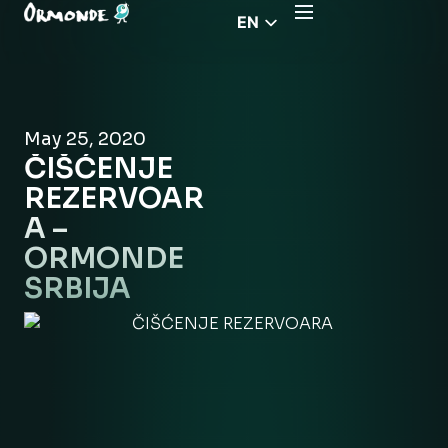
EN
CZ
PL
DE
May 25, 2020
FR
ČIŠĆENJE
RS
REZERVOAR
HU
A –
ORMONDE
EL
SRBIJA