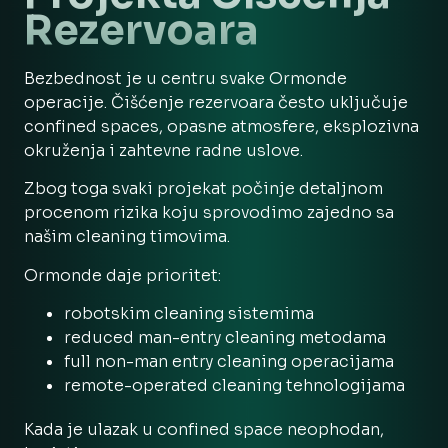
Rezervoara
Bezbednost je u centru svake Ormonde
operacije. Čišćenje rezervoara često uključuje
confined spaces, opasne atmosfere, eksplozivna
okruženja i zahtevne radne uslove.
Zbog toga svaki projekat počinje detaljnom
procenom rizika koju sprovodimo zajedno sa
našim cleaning timovima.
Ormonde daje prioritet:
robotskim cleaning sistemima
reduced man-entry cleaning metodama
full non-man entry cleaning operacijama
remote-operated cleaning tehnologijama
Kada je ulazak u confined space neophodan,