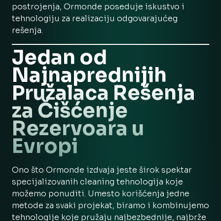
postrojenja, Ormonde poseduje iskustvo i
tehnologiju za realizaciju odgovarajućeg
rešenja.
Jedan od
Najnaprednijih
Pružalaca Rešenja
za Čišćenje
Rezervoara u
Evropi
Ono što Ormonde izdvaja jeste širok spektar
specijalizovanih cleaning tehnologija koje
možemo ponuditi. Umesto korišćenja jedne
metode za svaki projekat, biramo i kombinujemo
tehnologije koje pružaju najbezbednije, najbrže