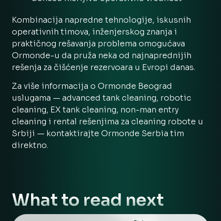
Kombinacija napredne tehnologije, iskusnih
operativnih timova, inženjerskog znanja i
praktičnog rešavanja problema omogućava
Ormonde-u da pruža neka od najnaprednijih
rešenja za čišćenje rezervoara u Evropi danas.
Za više informacija o Ormonde Beograd
uslugama — advanced tank cleaning, robotic
cleaning, EX tank cleaning, non-man entry
cleaning i rental rešenjima za cleaning robote u
Srbiji — kontaktirajte Ormonde Serbia tim
direktno.
What to read next