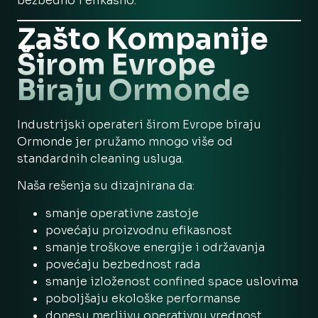
bezbedno i efikasno.
Zašto Kompanije
Širom Evrope
Biraju Ormonde
Industrijski operateri širom Evrope biraju
Ormonde jer pružamo mnogo više od
standardnih cleaning usluga.
Naša rešenja su dizajnirana da:
smanje operativne zastoje
povećaju proizvodnu efikasnost
smanje troškove energije i održavanja
povećaju bezbednost rada
smanje izloženost confined space uslovima
poboljšaju ekološke performanse
donesu merljivu operativnu vrednost