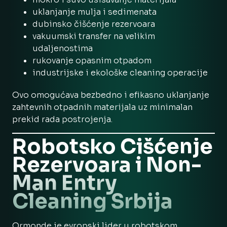
uklanjanje mulja i sedimenata
dubinsko čišćenje rezervoara
vakuumski transfer na velikim
udaljenostima
rukovanje opasnim otpadom
industrijske i ekološke cleaning operacije
Ovo omogućava bezbedno i efikasno uklanjanje
zahtevnih otpadnih materijala uz minimalan
prekid rada postrojenja.
Robotsko Čišćenje
Rezervoara i Non-
Man Entry
Cleaning Srbija
Ormonde je evropski lider u robotskom