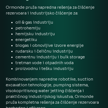
Ormonde pruža napredna rešenja za čišćenje
rezervoara i industrijsko čišćenje za:
oil & gas industriju
petrohemiju
hemijsku industriju
energetiku
biogas i obnovljive izvore energije
rudarsku i čeličnu industriju
cementnu industriju i bulk storage
tretman vode i otpadnih voda
proizvodnu i tešku industriju
Kombinovanjem napredne robotike, suction
excavation tehnologije, pumping sistema,
visokopritisnog water jetting čišćenja i
praktičnog industrijskog iskustva, Ormonde
pruža kompletna rešenja za čišćenje rezervoara