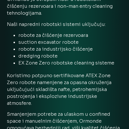
čišćenju rezervoara i non-man entry cleaning
tehnologijama.
Naši napredni robotski sistemi uključuju:
robote za čišćenje rezervoara
suction excavator robote
robote za industrijsko čišćenje
dredging robote
EX Zone Zero robotske cleaning sisteme
Koristimo potpuno sertifikovane ATEX Zone
Zero robote namenjene za opasna okruženja
uključujući skladišta nafte, petrohemijska
postrojenja i eksplozivne industrijske
atmosfere.
Smanjenjem potrebe za ulaskom u confined
space i manuelnim čišćenjem, Ormonde
omogućava bezbedniji rad, viši kvalitet čišćenja