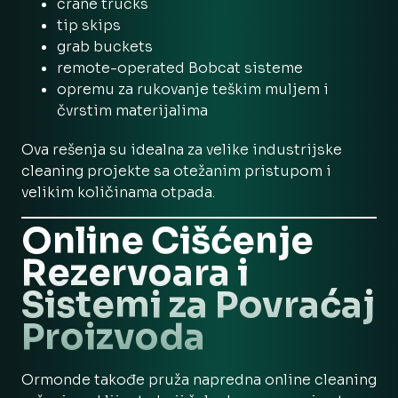
crane trucks
tip skips
grab buckets
remote-operated Bobcat sisteme
opremu za rukovanje teškim muljem i
čvrstim materijalima
Ova rešenja su idealna za velike industrijske
cleaning projekte sa otežanim pristupom i
velikim količinama otpada.
Online Čišćenje
Rezervoara i
Sistemi za Povraćaj
Proizvoda
Ormonde takođe pruža napredna online cleaning