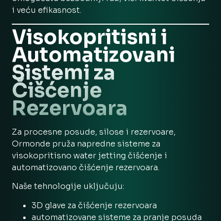
i veću efikasnost.
Visokopritisni i
Automatizovani
Sistemi za
Čišćenje
Rezervoara
Za procesne posude, silose i rezervoare,
Ormonde pruža napredne sisteme za
visokopritisno water jetting čišćenje i
automatizovano čišćenje rezervoara.
Naše tehnologije uključuju:
3D glave za čišćenje rezervoara
automatizovane sisteme za pranje posuda