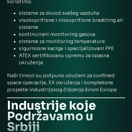
koristimo:
sisteme za dovod svežeg vazduha
visokopritisne i niskopritisne breathing air
sisteme
kontinuirani monitoring gasova
sisteme za monitoring temperature
sigurnosne kacige i specijalizovani PPE
ATEX sertifikovanu opremu za opasna
okruženja
Naši timovi su potpuno obučeni za confined
space operacije, EX okruženja i kompleksne
projekte industrijskog čišćenja širom Evrope.
Industrije koje
Podržavamo u
Srbiji