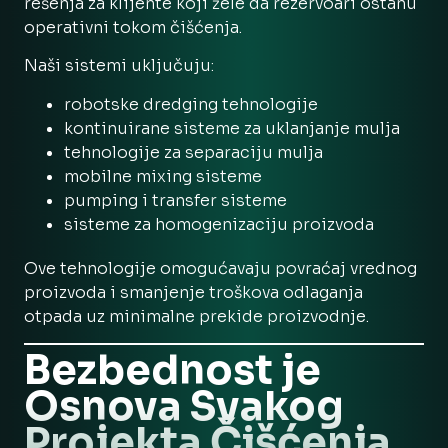
rešenja za klijente koji žele da rezervoari ostanu
operativni tokom čišćenja.
Naši sistemi uključuju:
robotske dredging tehnologije
kontinuirane sisteme za uklanjanje mulja
tehnologije za separaciju mulja
mobilne mixing sisteme
pumping i transfer sisteme
sisteme za homogenizaciju proizvoda
Ove tehnologije omogućavaju povraćaj vrednog
proizvoda i smanjenje troškova odlaganja
otpada uz minimalne prekide proizvodnje.
Bezbednost je
Osnova Svakog
Projekta Čišćenja