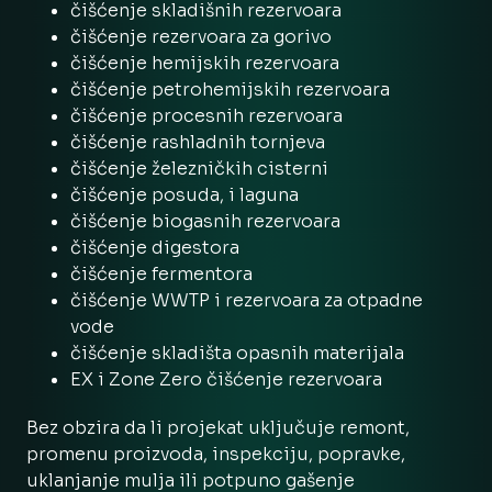
čišćenje skladišnih rezervoara
čišćenje rezervoara za gorivo
čišćenje hemijskih rezervoara
čišćenje petrohemijskih rezervoara
čišćenje procesnih rezervoara
čišćenje rashladnih tornjeva
čišćenje železničkih cisterni
čišćenje posuda, i laguna
čišćenje biogasnih rezervoara
čišćenje digestora
čišćenje fermentora
čišćenje WWTP i rezervoara za otpadne
vode
čišćenje skladišta opasnih materijala
EX i Zone Zero čišćenje rezervoara
Bez obzira da li projekat uključuje remont,
promenu proizvoda, inspekciju, popravke,
uklanjanje mulja ili potpuno gašenje