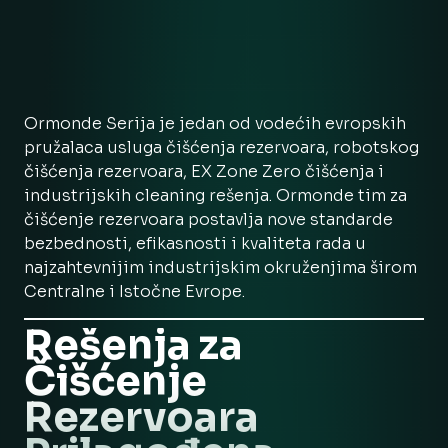
Ormonde Serija je jedan od vodećih evropskih
pružalaca usluga čišćenja rezervoara, robotskog
čišćenja rezervoara, EX Zone Zero čišćenja i
industrijskih cleaning rešenja. Ormonde tim za
čišćenje rezervoara postavlja nove standarde
bezbednosti, efikasnosti i kvaliteta rada u
najzahtevnijim industrijskim okruženjima širom
Centralne i Istočne Evrope.
Rešenja za
Čišćenje
Rezervoara