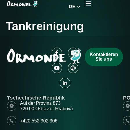
DE
EN
Tankreinigung
CZ
PL
FR
RS
Kontaktieren
Sie uns
HU
EL
Tschechische Republik
P
Auf der Provinz 873
720 00 Ostrava - Hrabová
+420 552 302 306