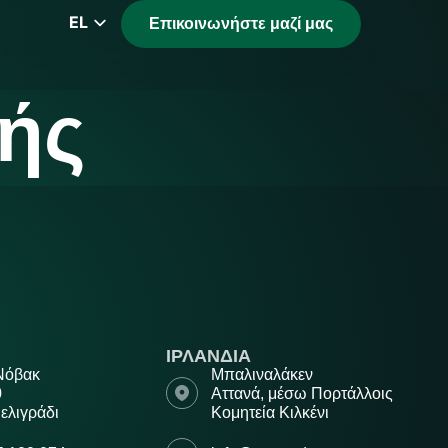
EL
Επικοινωνήστε μαζί μας
EN
CZ
ής
PL
DE
FR
RS
HU
ΙΡΛΑΝΔΙΑ
 Νόβακ
Μπαλιναλάκεν
0
Αττανά, μέσω Πορτάλλοις
ελιγράδι
Κομητεία Κιλκένι