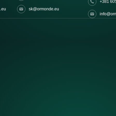
+381 60
.eu
sk@ormonde.eu
info@or