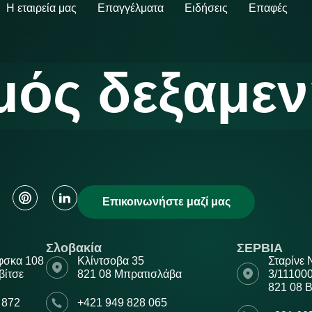
Η εταιρεία μας
Επαγγέλματα
Ειδήσεις
Επαφές
μός δεξαμεν
Επικοινωνήστε μαζί μας
Σλοβακία
ΣΕΡΒΙΑ
φσκα 108
Κλίντσοβα 35
Σταρίνε
βίτσε
821 08 Μπρατισλάβα
3/11100
821 08 Β
 872
+421 949 828 065