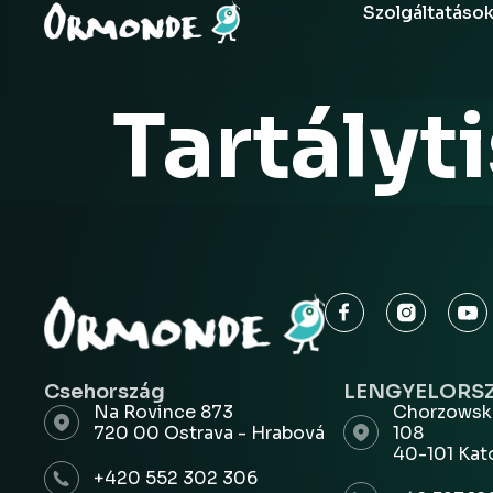
Szolgáltatáso
Tartályti
Csehország
LENGYELORS
Na Rovince 873
Chorzowsk
720 00 Ostrava - Hrabová
108
40-101 Kat
+420 552 302 306