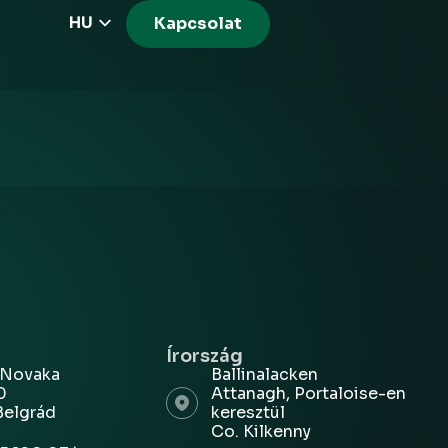
HU
Kapcsolat
EN
CZ
PL
DE
FR
RS
EL
Írország
 Novaka
Ballinalacken
0
Attanagh, Portaloise-en
Belgrád
keresztül
Co. Kilkenny