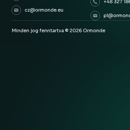
+48 327 18
cz@ormonde.eu
pl@ormond
Minden jog fenntartva © 2026 Ormonde