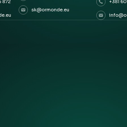
6 872
+381 60
sk@ormonde.eu
e.eu
info@o