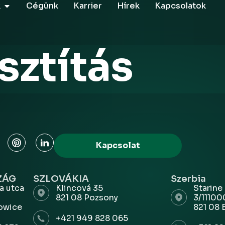
k
Cégünk
Karrier
Hírek
Kapcsolatok
sztítás
Kapcsolat
ZÁG
SZLOVÁKIA
Szerbia
a utca
Klincová 35
Starine
821 08 Pozsony
3/11100
owice
821 08 
+421 949 828 065