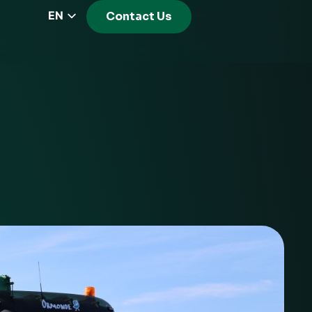
EN
Contact Us
CZ
PL
DE
FR
RS
HU
EL