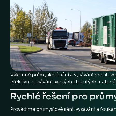
Výkonné průmyslové sání a vysávání pro stave
efektivní odsávání sypkých i tekutých materi
Rychlé řešení pro průmy
Provádíme průmyslové sání, vysávání a foukán