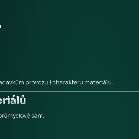
u
davkům provozu i charakteru materiálu.
riálů
průmyslové sání.