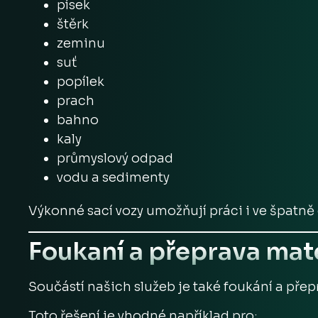
písek
štěrk
zeminu
suť
popílek
prach
bahno
kaly
průmyslový odpad
vodu a sedimenty
Výkonné sací vozy umožňují práci i ve špatně
Foukaní a přeprava mat
Součástí našich služeb je také foukání a pře
Toto řešení je vhodné například pro: