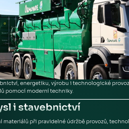
bnictví, energetiku, výrobu i technologické provo
álů pomocí moderní techniky.
sl i stavebnictví
í materiálů při pravidelné údržbě provozů, techno