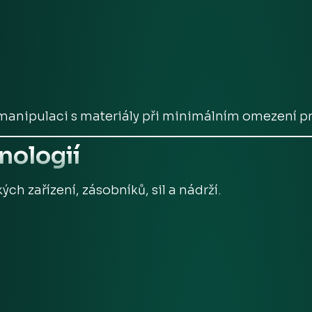
 manipulaci s materiály při minimálním omezení p
hnologií
h zařízení, zásobníků, sil a nádrží.