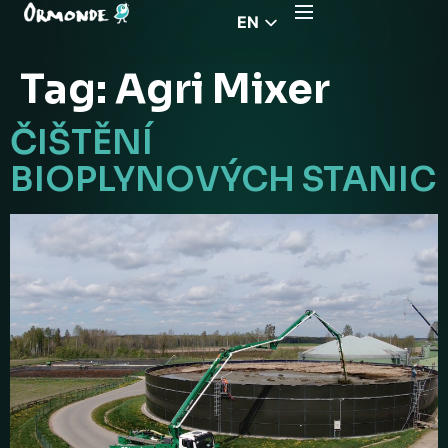
EN
CZ
Tag:
Agri Mixer
PL
DE
ČIŠTĚNÍ
FR
BIOPLYNOVÝCH STANIC
RS
HU
EL