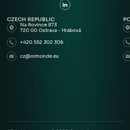
CZECH REPUBLIC
P
Na Rovince 873
720 00 Ostrava - Hrabová
+420 552 302 306
cz@ormonde.eu