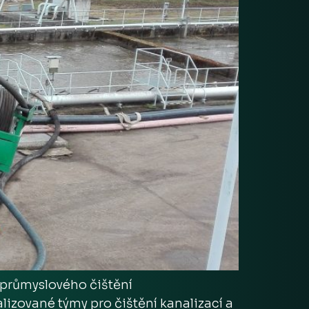
, průmyslového čištění
lizované týmy pro čištění kanalizací a