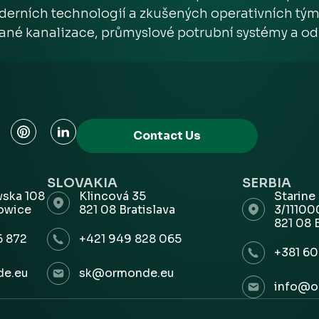
oderních technologií a zkušených operativních t
ané kanalizace, průmyslové potrubní systémy a odp
Contact Us
SLOVAKIA
SERBIA
wska 108
Klincová 35
Starine
owice
821 08 Bratislava
3/1110
821 08 
6 872
+421 949 828 065
+381 60
e.eu
sk@ormonde.eu
info@o