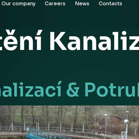
Our company
Careers
News
Contacts
tění Kanali
alizací & Potru