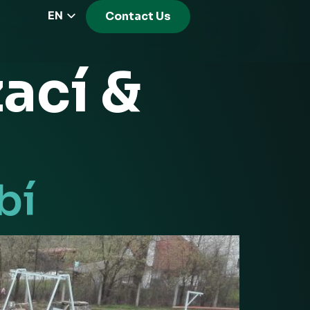
EN
Contact Us
CZ
PL
zací &
DE
FR
RS
HU
EL
bí