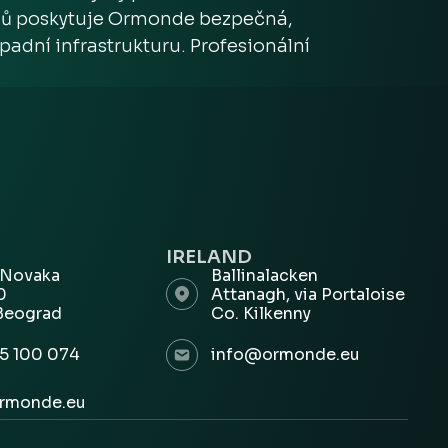
ýmů poskytuje Ormonde bezpečná,
adní infrastrukturu. Profesionální
IRELAND
 Novaka
Ballinalacken
00
Attanagh, via Portaloise
Beograd
Co. Kilkenny
5 100 074
info@ormonde.eu
rmonde.eu