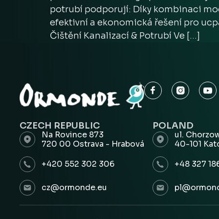
potrubí podporují: Díky kombinaci m
efektivní a ekonomická řešení pro ucp
Čištění Kanalizací & Potrubí Ve […]
CZECH REPUBLIC
POLAND
Na Rovince 873
ul. Chorzo
720 00 Ostrava - Hrabová
40-101 Kat
+420 552 302 306
+48 327 18
cz@ormonde.eu
pl@ormond