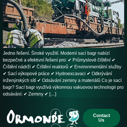
Jedno řešení. Široké využití. Moderní sací bagr nabízí
bezpečné a efektivní řešení pro: ✔ Průmyslové čištění ✔
Čištění nádrží ✔ Čištění reaktorů ✔ Environmentální služby
✔ Sací výkopové práce ✔ Hydroexcavaci ✔ Odkrývání
inženýrských sítí ✔ Odsávání zeminy a materiálů Co je sací
bagr? Sací bagr využívá výkonnou vakuovou technologii pro
odsávání: ✔ Zeminy ✔ […]
Contact
Us