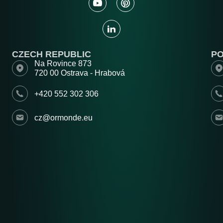
CZECH REPUBLIC
P
Na Rovince 873
720 00 Ostrava - Hrabová
+420 552 302 306
cz@ormonde.eu