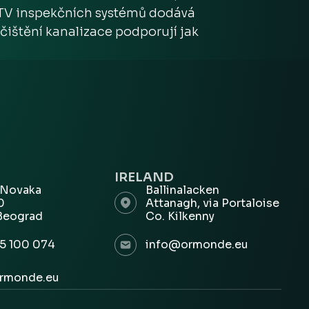
CTV inspekčních systémů dodává
ištění kanalizace podporují jak
IRELAND
 Novaka
Ballinalacken
00
Attanagh, via Portaloise
Beograd
Co. Kilkenny
5 100 074
info@ormonde.eu
rmonde.eu