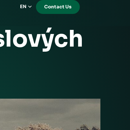
EN
Contact Us
CZ
PL
slových
DE
FR
RS
HU
EL