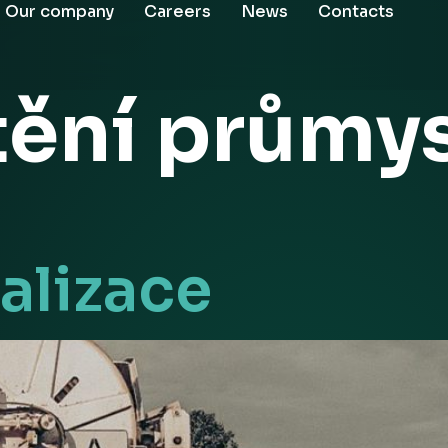
Our company
Careers
News
Contacts
tění průmy
alizace