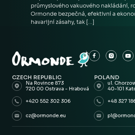
průmyslového vakuového nakládání, ro
Ormonde bezpečná, efektivní a ekonom
havarijní zásahy, tak […]
CZECH REPUBLIC
POLAND
Na Rovince 873
ul. Chorzo
720 00 Ostrava - Hrabová
40-101 Kat
+420 552 302 306
+48 327 18
cz@ormonde.eu
pl@ormond