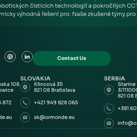
botických čisticích technologií a pokročilých C
icky výhodná řešení pro: Naše zkušené týmy pro č
Contact Us
SLOVAKIA
SERBIA
wska 108
Klincová 35
Starine
owice
821 08 Bratislava
3/1110
821 08 
6 872
+421 949 828 065
+381 60
e.eu
sk@ormonde.eu
info@o