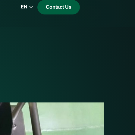
EN
Contact Us
CZ
PL
DE
FR
RS
HU
EL