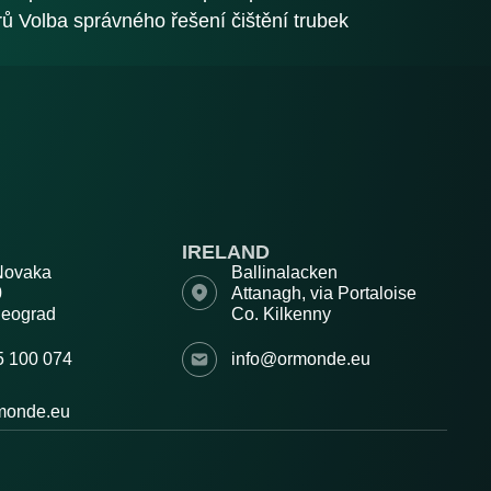
ů Volba správného řešení čištění trubek
IRELAND
Novaka
Ballinalacken
00
Attanagh, via Portaloise
Beograd
Co. Kilkenny
5 100 074
info@ormonde.eu
monde.eu