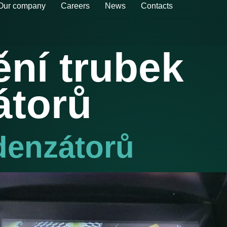
Our company
Careers
News
Contacts
ění trubek
átorů
denzátorů