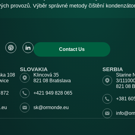
ých provozů. Výběr správné metody čištění kondenzátor
Contact Us
SLOVAKIA
SERBIA
ska 108
Klincová 35
Starine 
wice
821 08 Bratislava
3/1110
821 08 
 872
+421 949 828 065
+381 60
.eu
sk@ormonde.eu
info@or