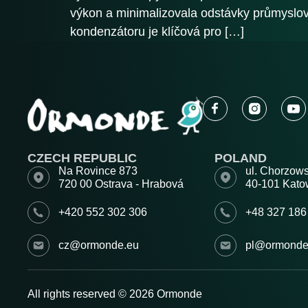
výkon a minimalizovala odstávky průmyslov
kondenzátoru je klíčová pro […]
CZECH REPUBLIC
POLAND
Na Rovince 873
ul. Chorzow
720 00 Ostrava - Hrabová
40-101 Kato
+420 552 302 306
+48 327 186
cz@ormonde.eu
pl@ormonde
All rights reserved © 2026 Ormonde