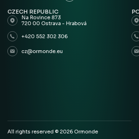
CZECH REPUBLIC
P
Na Rovince 873
720 00 Ostrava - Hrabová
+420 552 302 306
cz@ormonde.eu
All rights reserved © 2026 Ormonde