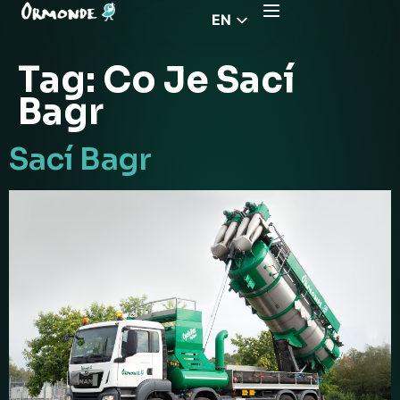
EN
CZ
Tag:
Co Je Sací
PL
Bagr
DE
FR
Sací Bagr
RS
HU
EL