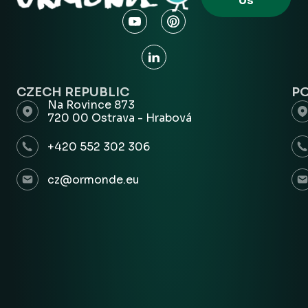
Us
CZECH REPUBLIC
P
Na Rovince 873
720 00 Ostrava - Hrabová
+420 552 302 306
cz@ormonde.eu