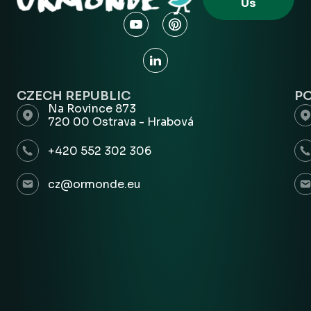
Us
CZECH REPUBLIC
P
Na Rovince 873
720 00 Ostrava - Hrabová
+420 552 302 306
cz@ormonde.eu