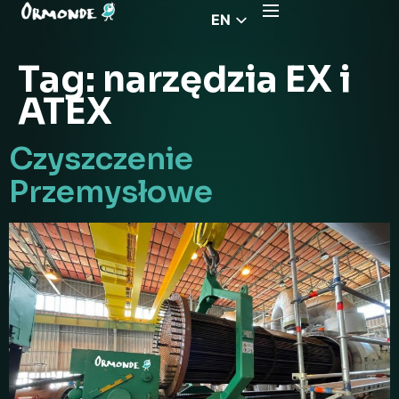
EN
CZ
Tag:
narzędzia EX i
PL
ATEX
DE
FR
Czyszczenie
RS
Przemysłowe
HU
EL