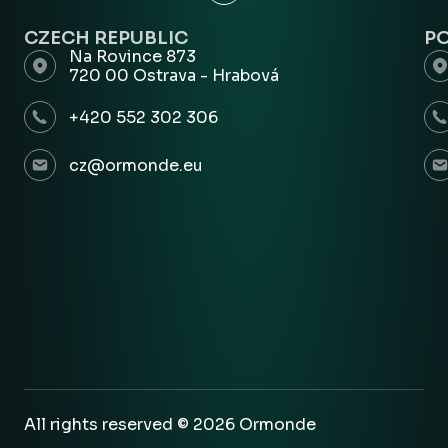
CZECH REPUBLIC
P
Na Rovince 873
720 00 Ostrava - Hrabová
+420 552 302 306
cz@ormonde.eu
All rights reserved © 2026 Ormonde