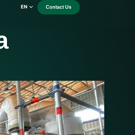
EN
Contact Us
CZ
PL
a
DE
FR
RS
HU
EL