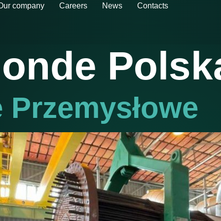
Our company
Careers
News
Contacts
onde Polsk
e Przemysłowe