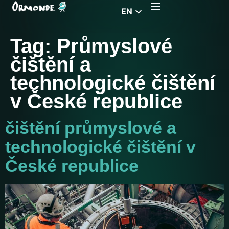
EN
CZ
Tag:
Průmyslové
PL
čištění a
DE
technologické čištění
FR
v České republice
RS
HU
čištění průmyslové a
EL
technologické čištění v
České republice