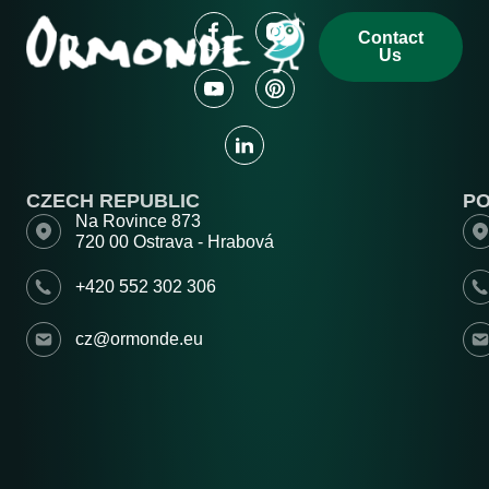
Contact
Us
CZECH REPUBLIC
P
Na Rovince 873
720 00 Ostrava - Hrabová
+420 552 302 306
cz@ormonde.eu