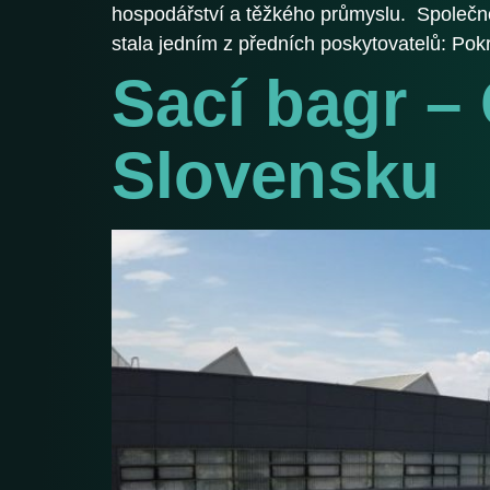
hospodářství a těžkého průmyslu. Společno
stala jedním z předních poskytovatelů: Po
Sací bagr –
Slovensku