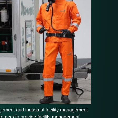
gement and industrial facility management
tomers to provide facility management