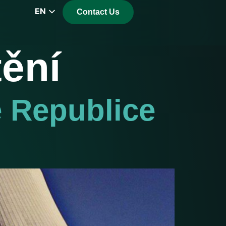
EN
Contact Us
CZ
PL
ění
DE
FR
RS
é Republice
HU
EL