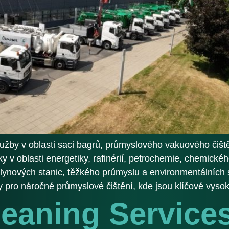
užby v oblasti saci bagrů, průmyslového vakuového čišt
v oblasti energetiky, rafinérií, petrochemie, chemického
lynových stanic, těžkého průmyslu a environmentálních 
pro náročné průmyslové čištění, kde jsou klíčové vyso
leaning Service