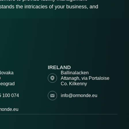
rstands the intricacies of your business, and
IRELAND
Novaka
Ballinalacken
00
Attanagh, via Portaloise
Beograd
Co. Kilkenny
5 100 074
info@ormonde.eu
monde.eu