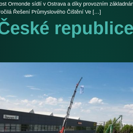
st Ormonde sídlí v Ostrava a díky provozním základnám
kročilá Řešení Průmyslového Čištění Ve […]
 České republice