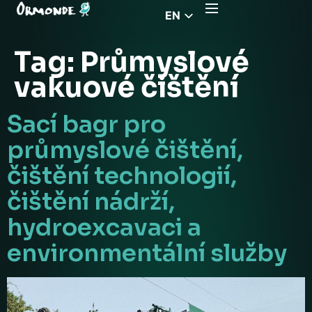
EN
CZ
Tag:
Průmyslové
PL
vakuové čištění
DE
FR
Sací bagr pro
RS
průmyslové čištění,
HU
čištění technologií,
EL
čištění nádrží,
hydroexcavaci a
environmentální služby