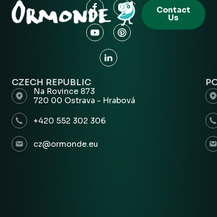
Contact
Us
CZECH REPUBLIC
P
Na Rovince 873
720 00 Ostrava - Hrabová
+420 552 302 306
cz@ormonde.eu