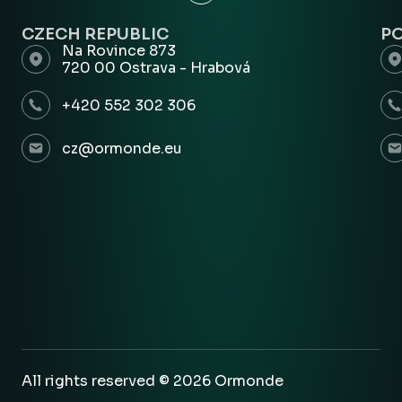
CZECH REPUBLIC
P
Na Rovince 873
720 00 Ostrava - Hrabová
+420 552 302 306
cz@ormonde.eu
All rights reserved © 2026 Ormonde