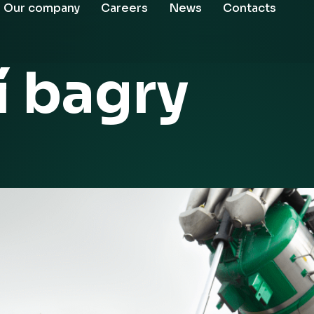
Our company
Careers
News
Contacts
í bagry