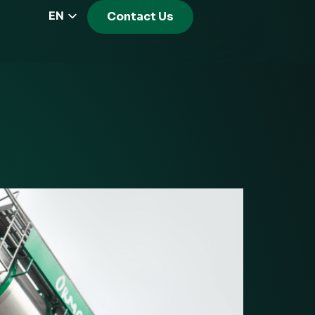
EN
Contact Us
CZ
PL
DE
FR
RS
HU
EL