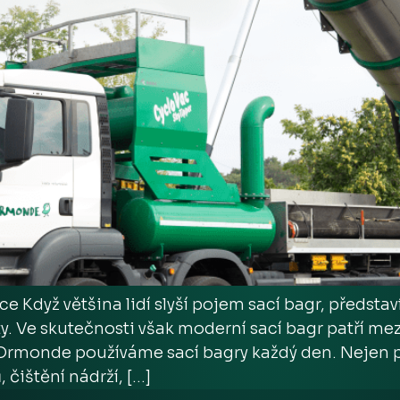
e Když většina lidí slyší pojem sací bagr, představ
ty. Ve skutečnosti však moderní sací bagr patří me
 Ormonde používáme sací bagry každý den. Nejen p
 čištění nádrží, […]